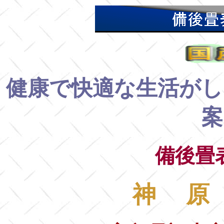
健康で快適な生活がし
案
備後畳
神 原